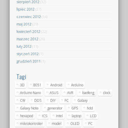
sierpień 2012
(32)
lipiec 2012
(27)
czerwiec 2012
(14)
maj 2012
(29)
kwiecień 2012
(22)
marzec 2012
(26)
luty 2012
(11)
styczeń 2012
(1)
grudzień 2011
(1)
Tagi
3D
8051
Android
Arduino
Arduino Nano
ASUS
AVR
baofeng
clock
CW
DDS
DIY
FC
Galaxy
Galaxy Note
generator
GPS
hdd
hexapod
ICS
Intel
laptop
LCD
mikrokontroler
model
OLED
PC