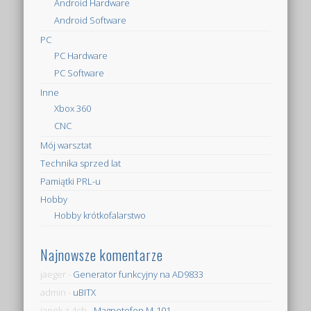
Android Hardware
Android Software
PC
PC Hardware
PC Software
Inne
Xbox 360
CNC
Mój warsztat
Technika sprzed lat
Pamiątki PRL-u
Hobby
Hobby krótkofalarstwo
Najnowsze komentarze
jaeger
-
Generator funkcyjny na AD9833
admin
-
uBITX
janek z 4ch
-
Magnetofon M-101