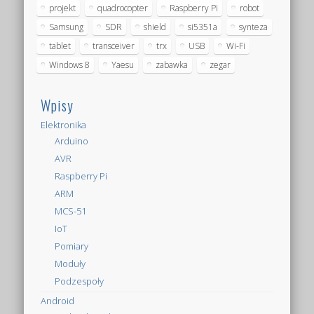
projekt
quadrocopter
Raspberry Pi
robot
Samsung
SDR
shield
si5351a
synteza
tablet
transceiver
trx
USB
Wi-Fi
Windows 8
Yaesu
zabawka
zegar
Wpisy
Elektronika
Arduino
AVR
Raspberry Pi
ARM
MCS-51
IoT
Pomiary
Moduły
Podzespoły
Android