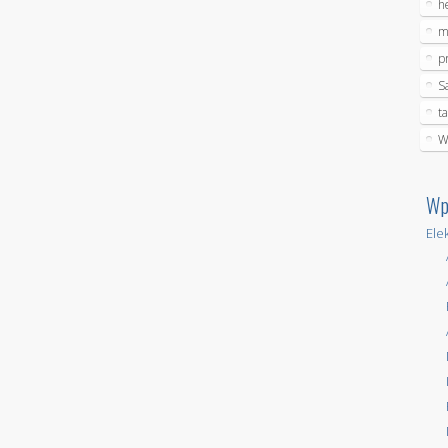
h
m
p
S
t
W
Wp
Ele