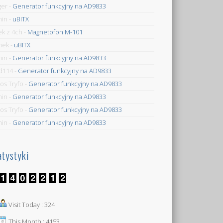
ger
-
Generator funkcyjny na AD9833
min
-
uBITX
ek z 4ch
-
Magnetofon M-101
mek
-
uBITX
min
-
Generator funkcyjny na AD9833
d114
-
Generator funkcyjny na AD9833
os Tryfo
-
Generator funkcyjny na AD9833
min
-
Generator funkcyjny na AD9833
os Tryfo
-
Generator funkcyjny na AD9833
min
-
Generator funkcyjny na AD9833
atystyki
Visit Today : 324
This Month : 4153