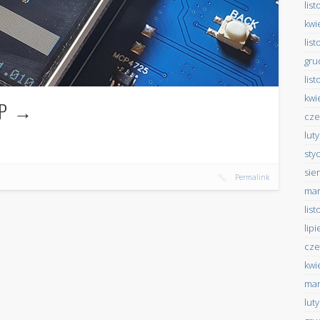
lis
kwi
lis
gru
lis
kwi
SP
cze
lut
sty
sie
Permalink
mar
lis
lip
cze
kwi
mar
lut