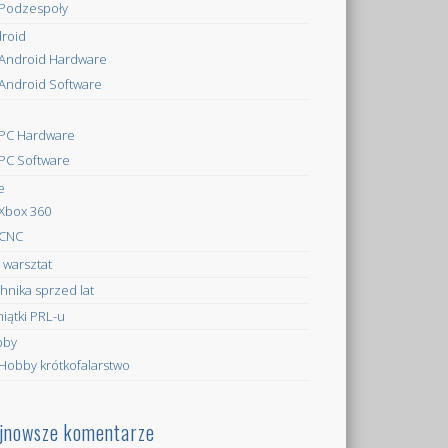
Podzespoły
roid
Android Hardware
Android Software
PC Hardware
PC Software
e
Xbox 360
CNC
 warsztat
hnika sprzed lat
iątki PRL-u
bby
Hobby krótkofalarstwo
jnowsze komentarze