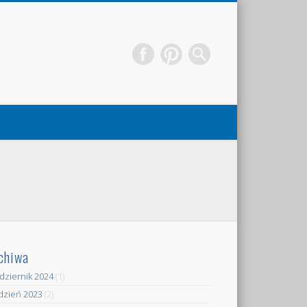
chiwa
dziernik 2024
(1)
dzień 2023
(2)