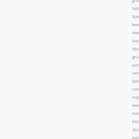
gru
lis
lip
kwi
mar
lut
sty
gru
paź
sie
lip
cze
maj
kwi
mar
lut
sty
paź