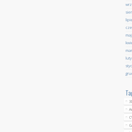
wrz
sie
lip
cze
maj
kwi
mar
lut
sty
gru
Ta
3
A
C
G