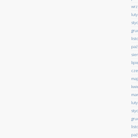
wrz
lut
sty
gru
lis
paź
sie
lip
cze
maj
kwi
mar
lut
sty
gru
lis
paź