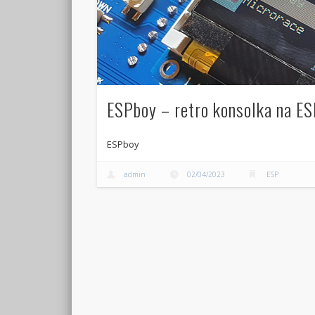
ESPboy – retro konsolka na E
ESPboy
admin
02/04/2023
ESP