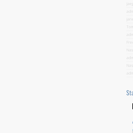
jae
ad
jan
To
ad
Fre
Nas
ad
Nas
ad
St