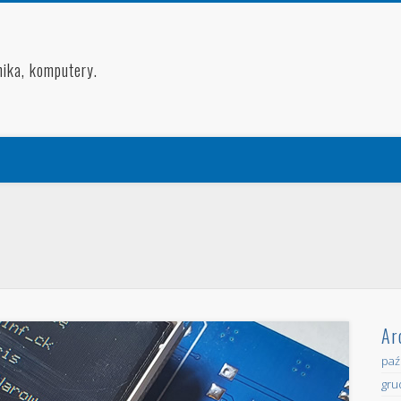
nika, komputery.
Ar
paź
gru