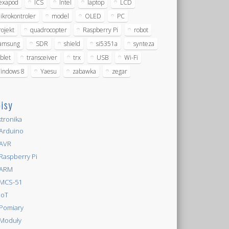
exapod
ICS
Intel
laptop
LCD
ikrokontroler
model
OLED
PC
rojekt
quadrocopter
Raspberry Pi
robot
amsung
SDR
shield
si5351a
synteza
ablet
transceiver
trx
USB
Wi-Fi
indows 8
Yaesu
zabawka
zegar
isy
ktronika
Arduino
AVR
Raspberry Pi
ARM
MCS-51
IoT
Pomiary
Moduły