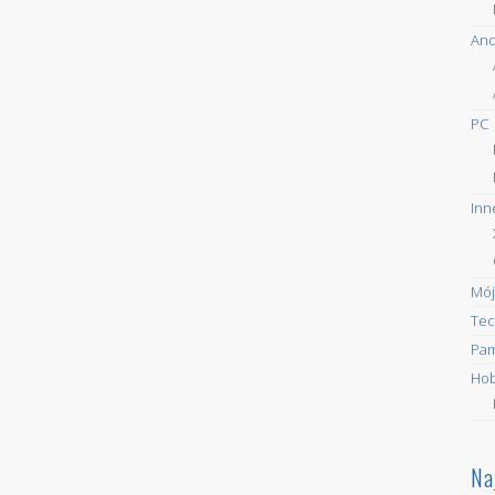
And
PC
Inn
Mój
Tec
Pam
Ho
Na