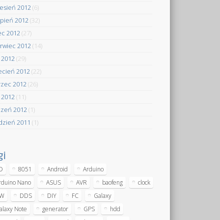
esień 2012
(6)
rpień 2012
(32)
iec 2012
(27)
rwiec 2012
(14)
 2012
(29)
ecień 2012
(22)
zec 2012
(26)
y 2012
(11)
czeń 2012
(1)
dzień 2011
(1)
gi
D
8051
Android
Arduino
rduino Nano
ASUS
AVR
baofeng
clock
W
DDS
DIY
FC
Galaxy
alaxy Note
generator
GPS
hdd