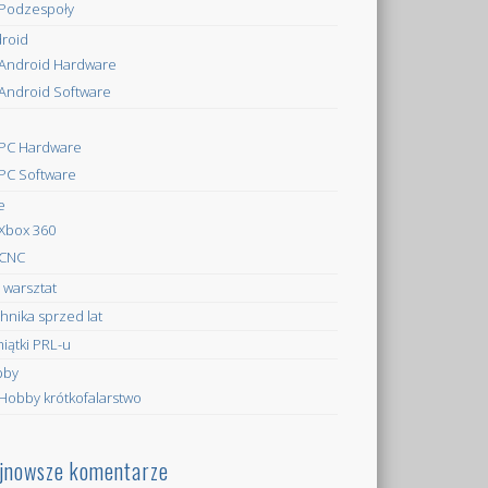
Podzespoły
roid
Android Hardware
Android Software
PC Hardware
PC Software
e
Xbox 360
CNC
 warsztat
hnika sprzed lat
iątki PRL-u
bby
Hobby krótkofalarstwo
jnowsze komentarze