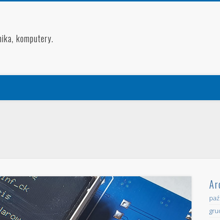
nika, komputery.
Ar
paź
gru