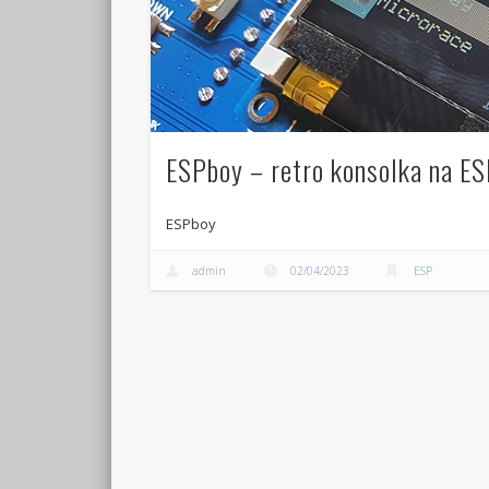
ESPboy – retro konsolka na E
ESPboy
admin
02/04/2023
ESP