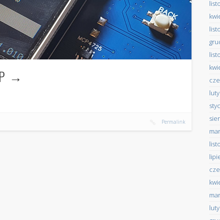
lis
kwi
lis
gru
lis
kwi
SP
cze
lut
sty
sie
Permalink
mar
lis
lip
cze
kwi
mar
lut