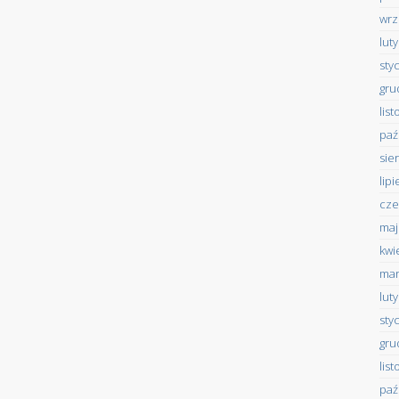
wrz
lut
sty
gru
lis
paź
sie
lip
cze
maj
kwi
mar
lut
sty
gru
lis
paź