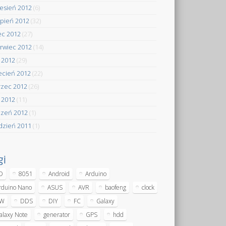
esień 2012
(6)
rpień 2012
(32)
iec 2012
(27)
rwiec 2012
(14)
 2012
(29)
ecień 2012
(22)
zec 2012
(26)
y 2012
(11)
czeń 2012
(1)
dzień 2011
(1)
gi
D
8051
Android
Arduino
rduino Nano
ASUS
AVR
baofeng
clock
W
DDS
DIY
FC
Galaxy
alaxy Note
generator
GPS
hdd