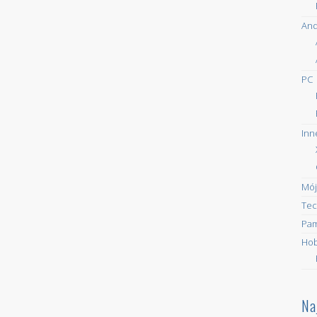
And
PC
Inn
Mój
Tec
Pam
Ho
Na