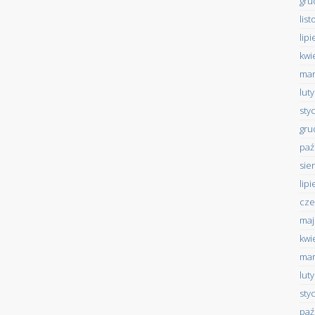
gru
lis
lip
kwi
mar
lut
sty
gru
paź
sie
lip
cze
maj
kwi
mar
lut
sty
paź