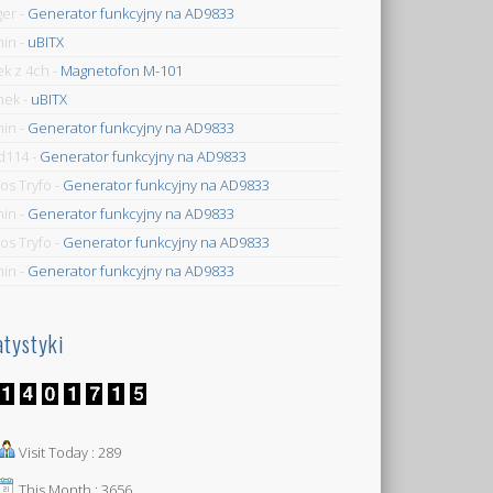
ger
-
Generator funkcyjny na AD9833
min
-
uBITX
ek z 4ch
-
Magnetofon M-101
mek
-
uBITX
min
-
Generator funkcyjny na AD9833
d114
-
Generator funkcyjny na AD9833
os Tryfo
-
Generator funkcyjny na AD9833
min
-
Generator funkcyjny na AD9833
os Tryfo
-
Generator funkcyjny na AD9833
min
-
Generator funkcyjny na AD9833
atystyki
Visit Today : 289
This Month : 3656