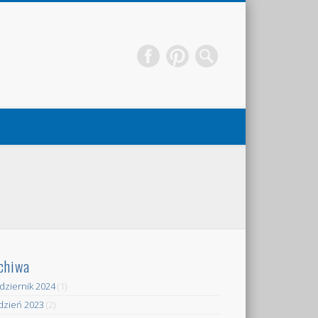
chiwa
dziernik 2024
(1)
dzień 2023
(2)