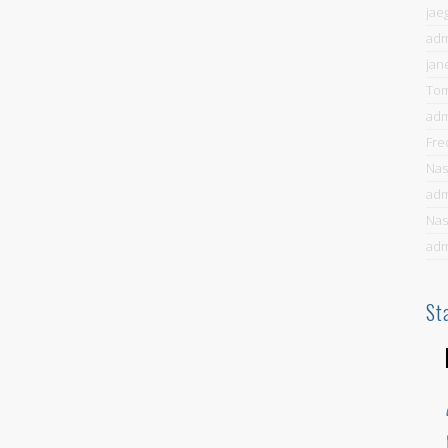
jae
ad
jan
To
ad
Fre
Nas
ad
Nas
ad
St