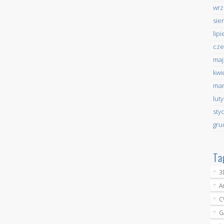
wrz
sie
lip
cze
maj
kwi
mar
lut
sty
gru
Ta
3
A
C
G