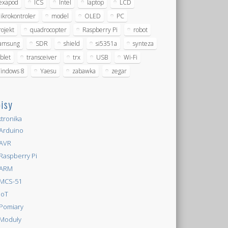
exapod
ICS
Intel
laptop
LCD
ikrokontroler
model
OLED
PC
rojekt
quadrocopter
Raspberry Pi
robot
amsung
SDR
shield
si5351a
synteza
ablet
transceiver
trx
USB
Wi-Fi
indows 8
Yaesu
zabawka
zegar
isy
ktronika
Arduino
AVR
Raspberry Pi
ARM
MCS-51
IoT
Pomiary
Moduły