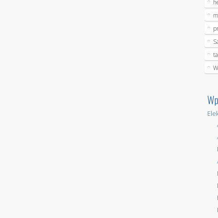
h
m
p
S
t
W
Wp
Ele