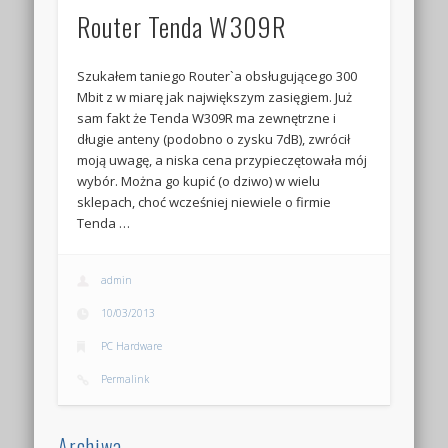
Router Tenda W309R
Szukałem taniego Router`a obsługującego 300
Mbit z w miarę jak największym zasięgiem. Już
sam fakt że Tenda W309R ma zewnętrzne i
długie anteny (podobno o zysku 7dB), zwrócił
moją uwagę, a niska cena przypieczętowała mój
wybór. Można go kupić (o dziwo) w wielu
sklepach, choć wcześniej niewiele o firmie
Tenda …
admin
10/03/2013
PC Hardware
Permalink
Archiwa