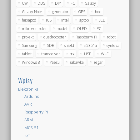
CW
DDS
DIY
FC
Galaxy
Galaxy Note
generator
GPS
hdd
hexapod
ICS
Intel
laptop
LCD
mikrokontroler
model
OLED
PC
projekt
quadrocopter
Raspberry Pi
robot
Samsung
SDR
shield
si5351a
synteza
tablet
transceiver
trx
USB
Wi-Fi
Windows 8
Yaesu
zabawka
zegar
Wpisy
Elektronika
Arduino
AVR
Raspberry Pi
ARM
MCS-51
IoT