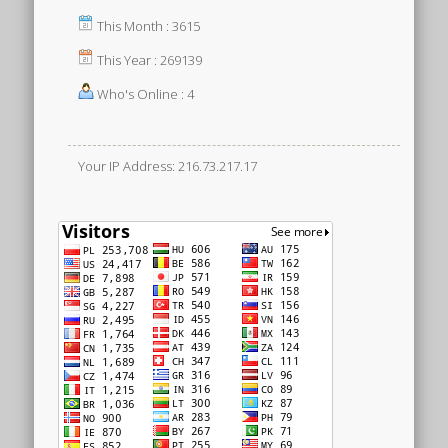
This Month : 3615
This Year : 269139
Who's Online : 4
Your IP Address: 216.73.217.17