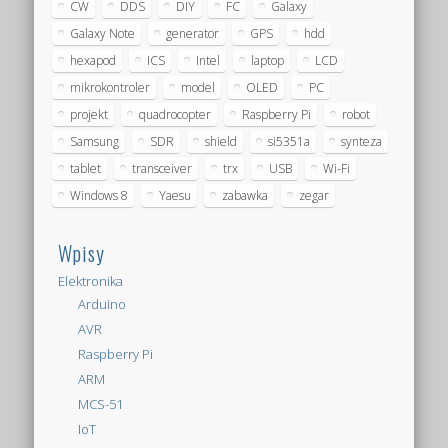
CW
DDS
DIY
FC
Galaxy
Galaxy Note
generator
GPS
hdd
hexapod
ICS
Intel
laptop
LCD
mikrokontroler
model
OLED
PC
projekt
quadrocopter
Raspberry Pi
robot
Samsung
SDR
shield
si5351a
synteza
tablet
transceiver
trx
USB
Wi-Fi
Windows 8
Yaesu
zabawka
zegar
Wpisy
Elektronika
Arduino
AVR
Raspberry Pi
ARM
MCS-51
IoT