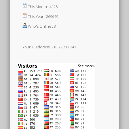
This Month : 4125
This Year : 269649
Who's Online : 3
Your IP Address: 216.73.217.141