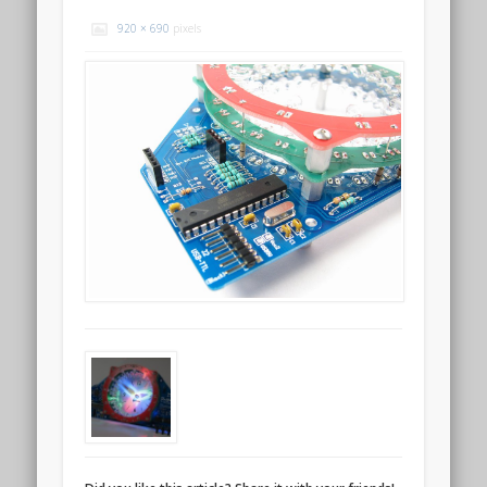
920 × 690
pixels