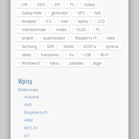
CW
DDS
DIY
FC
Galaxy
Galaxy Note
generator
GPS
hdd
hexapod
ICS
Intel
laptop
LCD
mikrokontroler
model
OLED
PC
projekt
quadrocopter
Raspberry Pi
robot
Samsung
SDR
shield
si5351a
synteza
tablet
transceiver
trx
USB
Wi-Fi
Windows 8
Yaesu
zabawka
zegar
Wpisy
Elektronika
Arduino
AVR
Raspberry Pi
ARM
MCS-51
IoT