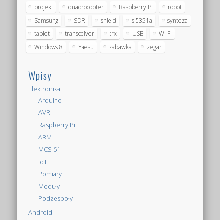
projekt
quadrocopter
Raspberry Pi
robot
Samsung
SDR
shield
si5351a
synteza
tablet
transceiver
trx
USB
Wi-Fi
Windows 8
Yaesu
zabawka
zegar
Wpisy
Elektronika
Arduino
AVR
Raspberry Pi
ARM
MCS-51
IoT
Pomiary
Moduły
Podzespoły
Android