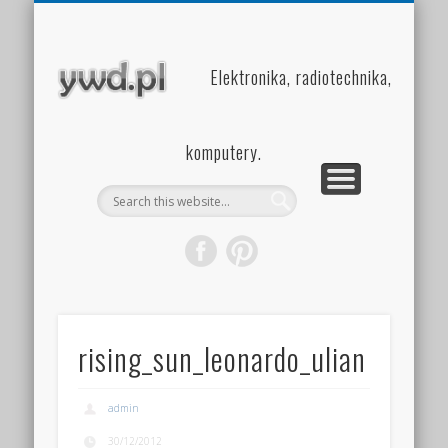
PROJEKTY
INSIDE
HOME
Elektronika, radiotechnika,
komputery.
rising_sun_leonardo_ulian
admin
30/12/2012