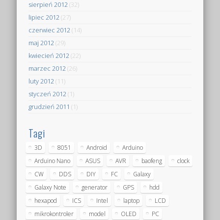
sierpień 2012
(32)
lipiec 2012
(27)
czerwiec 2012
(14)
maj 2012
(29)
kwiecień 2012
(22)
marzec 2012
(26)
luty 2012
(11)
styczeń 2012
(1)
grudzień 2011
(1)
Tagi
3D
8051
Android
Arduino
Arduino Nano
ASUS
AVR
baofeng
clock
CW
DDS
DIY
FC
Galaxy
Galaxy Note
generator
GPS
hdd
hexapod
ICS
Intel
laptop
LCD
mikrokontroler
model
OLED
PC